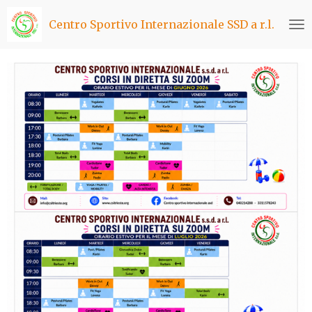
Vai
Centro Sportivo Internazionale SSD a r.l.
al
contenuto
principale