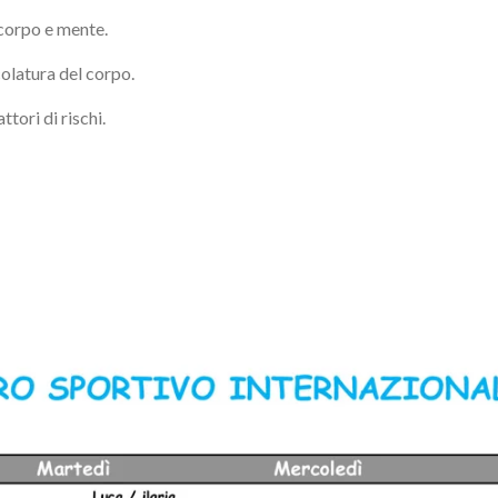
 corpo e mente.
colatura del corpo.
attori di rischi.