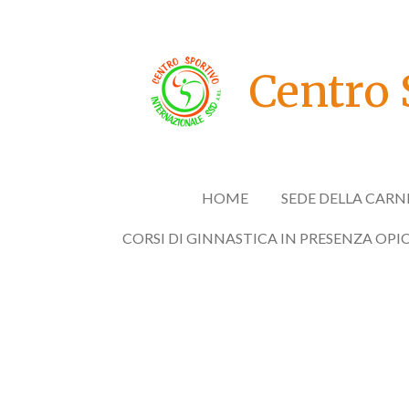
Vai
al
contenuto
Centro 
principale
HOME
SEDE DELLA CARN
CORSI DI GINNASTICA IN PRESENZA OPI