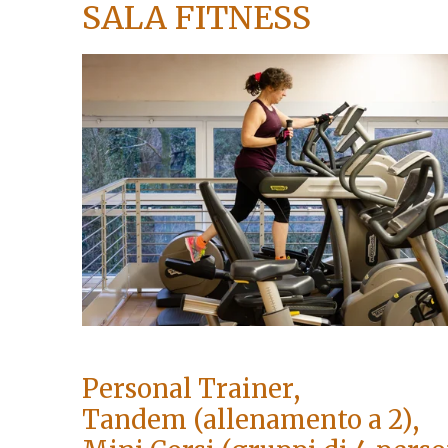
SALA FITNESS
Personal Trainer,
Tandem (allenamento a 2),