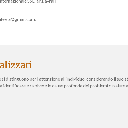
ternazionale SSD a r.l. avrai il
silvera@gmail.com,
alizzati
i distinguono per l'attenzione all'individuo, considerando il suo sti
a identificare e risolvere le cause profonde dei problemi di salute 