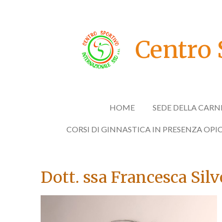
Vai
al
contenuto
Centro 
principale
HOME
SEDE DELLA CARN
CORSI DI GINNASTICA IN PRESENZA OPI
Dott. ssa Francesca Silv