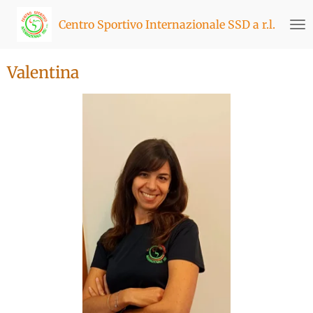
Vai
Centro Sportivo Internazionale SSD a r.l.
al
contenuto
principale
Valentina